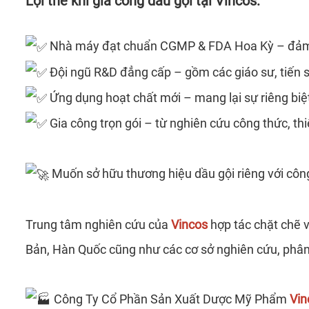
Lợi thế khi gia công dầu gội tại Vincos:
Nhà máy đạt chuẩn CGMP & FDA Hoa Kỳ – đảm bả
Đội ngũ R&D đẳng cấp – gồm các giáo sư, tiến sĩ
Ứng dụng hoạt chất mới – mang lại sự riêng biệt
Gia công trọn gói – từ nghiên cứu công thức, thi
Muốn sở hữu thương hiệu dầu gội riêng với côn
Trung tâm nghiên cứu của
Vincos
hợp tác chặt chẽ 
Bản, Hàn Quốc cũng như các cơ sở nghiên cứu, phân
Công Ty Cổ Phần Sản Xuất Dược Mỹ Phẩm
Vin