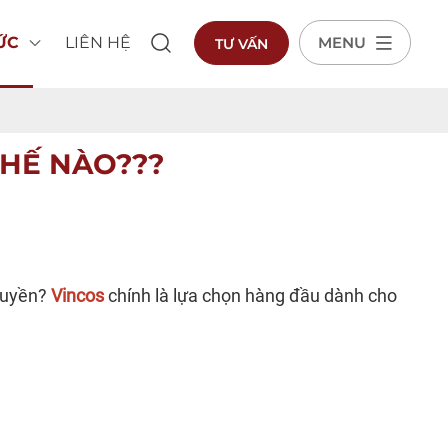
TỨC
LIÊN HỆ
MENU
TƯ VẤN
THẾ NÀO???
 quyền?
Vincos
chính là lựa chọn hàng đầu dành cho