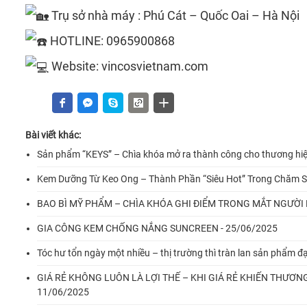
Trụ sở nhà máy : Phú Cát – Quốc Oai – Hà Nội
HOTLINE: 0965900868‬
Website: vincosvietnam.com
Bài viết khác:
Sản phẩm “KEYS” – Chìa khóa mở ra thành công cho thương hi
Kem Dưỡng Từ Keo Ong – Thành Phần “Siêu Hot” Trong Chăm Só
BAO BÌ MỸ PHẨM – CHÌA KHÓA GHI ĐIỂM TRONG MẮT NGƯỜI 
GIA CÔNG KEM CHỐNG NẮNG SUNCREEN - 25/06/2025
Tóc hư tổn ngày một nhiều – thị trường thì tràn lan sản phẩm đạ
GIÁ RẺ KHÔNG LUÔN LÀ LỢI THẾ – KHI GIÁ RẺ KHIẾN THƯƠNG 
11/06/2025