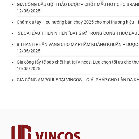
GIA CÔNG DẦU GỘI THẢO DƯỢC – CHỐT MẪU HOT CHO BRAN
12/05/2025
Chăm da tay – xu hướng bán chạy 2025 cho mọi thương hiệu -
5 LOẠI DẦU THIÊN NHIÊN “ĐẮT GIÁ” TRONG CÔNG THỨC DẦU 
8 THÀNH PHẦN VÀNG CHO MỸ PHẨM KHÁNG KHUẨN – ĐƯỢC 
12/05/2025
Gia công tẩy tế bào chết hạt tại Vincos. Lựa chọn tối ưu cho th
10/05/2025
GIA CÔNG AMPOULE TẠI VINCOS – GIẢI PHÁP CHO LÀN DA KH