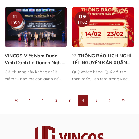
diễn ra chương trình "Tết ba miền
qua chương trình thiện nguyện
- Chào xuân 2025!"
Tết 2025 của Dược mỹ phẩm
11
09
VINCOS Việt Nam.
Th04
Th02
VINCOS Việt Nam Được
🎊 THÔNG BÁO LỊCH NGHỈ
Vinh Danh Là Doanh Nghiệp
TẾT NGUYÊN ĐÁN XUÂN
Xuất Sắc
BÍNH NGỌ 2026
Giải thưởng này không chỉ là
Quý khách hàng, Quý đối tác
niềm tự hào mà còn đánh dấu
thân mến, Tận tâm trong việc
bước tiến quan trọng trong hành
đồng hành và hỗ trợ Quý khách
trình phát triển, khẳng định chất
hàng, quý đối tác luôn là tôn chỉ
lượng và uy tín của VINCOS trên
1
2
3
làm việc của VINCOS. Vì vậy, để
4
5
thị trường.
chủ động và thuận tiện cho quý
khách trong việc liên hê và phản
hồi thông tin vào thời điểm Tết
đang đến gần kề, đội ngũ
VINCOS xin thông báo: