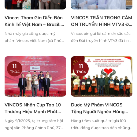
Vincos Tham Gia Diễn Đàn
VINCOS TRÂN TRỌNG CẢM
Kinh Tế Việt Nam – Brazil:
ƠN TRUYỀN HÌNH VTV3 ĐÃ
Cơ Hội Kết Nối Hợp Tác
TIN TƯỞNG VÀ GIỚI THIỆU
Nhà máy gia công dược mỹ
Vincos xin gửi lời cảm ơn sâu sắc
Quốc Tế
ĐẾN QUÝ KHÁCH HÀNG!
phẩm Vincos Việt Nam (xã Phú
đến Đài truyền hình VTV3 đã tin
Cát, huyện Quốc Oai, Hà Nội) đã
tưởng và giới thiệu chúng tôi đến
tham gia kết nối doanh nghiệp,
đông đảo quý khách hàng
hướng tới các cơ hội hợp tác...
11
11
Th04
Th04
VINCOS Nhận Cúp Top 10
Dược Mỹ Phẩm VINCOS
Thương Hiệu Mạnh Phát
Tặng Người Nghèo Hàng
Triển Quốc Gia
Trăm Suất Quà Tết
Ngày 9/1/2025, tại trung tâm hội
Hàng trăm suất quà trị giá 100
nghị Văn Phòng Chính Phủ, 37
triệu đồng được trao đến những
Hùng Vương, Ba Đình, Hà Nội đã
người có hoàn cảnh khó khăn