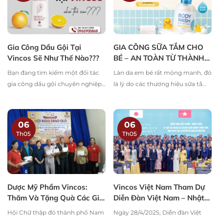
Gia Công Dầu Gội Tại
GIA CÔNG SỮA TẮM CHO
Vincos Sẽ Như Thế Nào???
BÉ – AN TOÀN TỪ THÀNH
PHẦN, CHỈNH CHU TỪ CÁI
Bạn đang tìm kiếm một đối tác
Làn da em bé rất mỏng manh, đó
TÂM
gia công dầu gội chuyên nghiệp,
là lý do các thương hiệu sữa tắm
chất lượng chuẩn quốc tế và
trẻ em cần đặc biệt cẩn trọng từ
công thức độc quyền? Vincos
công thức đến quy trình sản
chính là lựa chọn hàng đầu dành
xuất.
06
06
cho bạn!
Th05
Th05
Dược Mỹ Phẩm Vincos:
Vincos Việt Nam Tham Dự
Thăm Và Tặng Quà Các Gia
Diễn Đàn Việt Nam – Nhật
Đình Chính Sách Nhân Dịp
Bản: Thúc Đẩy Hợp Tác
Hội Chữ thập đỏ thành phố Nam
Ngày 28/4/2025, Diễn đàn Việt