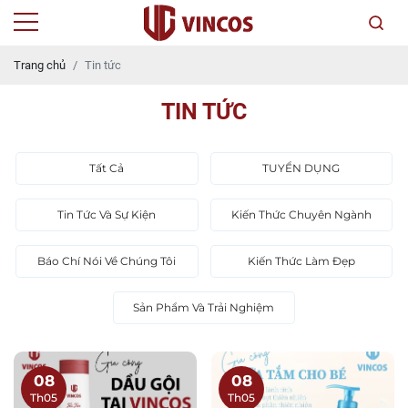
Trang chủ
Tin tức
TIN TỨC
Tất Cả
TUYỂN DỤNG
Tin Tức Và Sự Kiện
Kiến Thức Chuyên Ngành
Báo Chí Nói Về Chúng Tôi
Kiến Thức Làm Đẹp
Sản Phẩm Và Trải Nghiệm
08
08
Th05
Th05